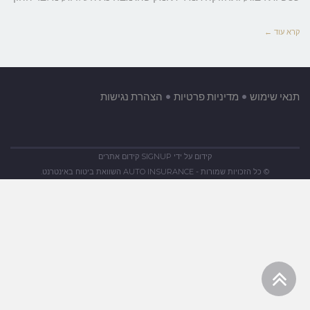
בלי
קרא עוד ←
ביטוח
רכב?
תנאי שימוש
•
מדיניות פרטיות
•
הצהרת נגישות
קידום על ידי SIGNUP קידום אתרים
© כל הזכויות שמורות - AUTO INSURANCE השוואת ביטוח באינטרנט.
גלילה
לראש