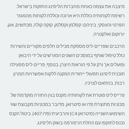
מיצבה את עצמה כאחת מחברות הליסינג החזקות בישראל.
רשימת לקוחותיה כוללת היא ארוכה וכוללת לקוחות מהמגזר
הפרטי והעסקי, ביניהם: קסלמן וקסלמן, קוקה קולה, מכתשים, אגן,
יורוקום ואלקטרה.
הרכבים שפריים-ליס מספקת מכילים חלפים מקוריים והשירות
כולל טיפול שותף במוסכים השונים המורשים על ידי היבואן
ופועלים אך ורק על פי הוראות היצרן. בנוסף, פריים-ליס מפעילה
תוכנית ליסינג תפעולי ייחודית המקנה ללקוח אפשרויות תמרון
רבות, בהתאם לצרכיו.
פרייס ליס פוטרת את לקוחותיה מקנס בגין החזרה מוקדמת של
מכוניות מתוצרת פז'ו או סיטרואן. מדובר במכוניות מקבוצת שווי
השימוש השנייה (סיטרואן C4) והרביעית (פז'ו 407). ביטול הקנס
נכנס לתוקפו עם החלת הרפורמה בשוק הליסינג.